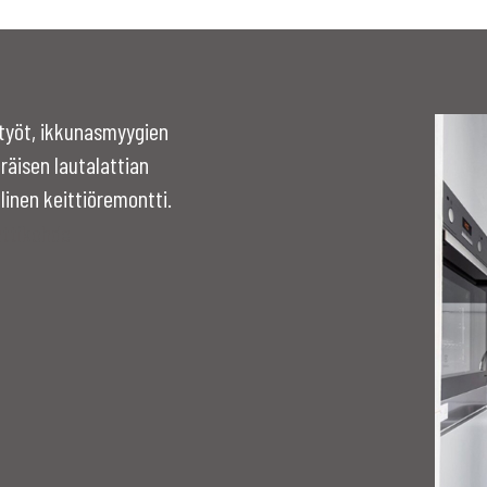
styöt, ikkunasmyygien
äisen lautalattian
linen keittiöremontti.