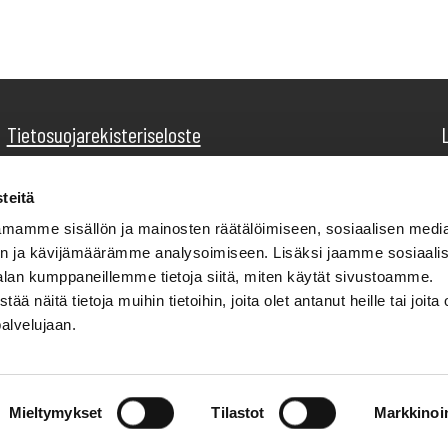
Tietosuojarekisteriseloste
teitä
mamme sisällön ja mainosten räätälöimiseen, sosiaalisen medi
n ja kävijämäärämme analysoimiseen. Lisäksi jaamme sosiaali
alan kumppaneillemme tietoja siitä, miten käytät sivustoamme.
näitä tietoja muihin tietoihin, joita olet antanut heille tai joita 
palvelujaan.
Mieltymykset
Tilastot
Markkinoin
© 2026 Remoc Oy. Kaikki oikeudet pidätetään.