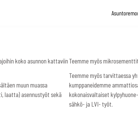
Asuntoremon
ajoihin koko asunnon kattaviin
Teemme myös mikrosementtitöit
Teemme myös tarvittaessa yhte
isältäen muun muassa
kumppaneidemme ammattiosaa
ti, laatta) asennustyöt sekä
kokonaisvaltaiset kylpyhuone- 
sähkö- ja LVI- työt.