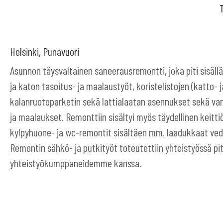
Helsinki, Punavuori
Asunnon täysvaltainen saneerausremontti, joka piti sisäl
ja katon tasoitus- ja maalaustyöt, koristelistojen (katto- j
kalanruotoparketin sekä lattialaatan asennukset sekä v
ja maalaukset. Remonttiin sisältyi myös täydellinen keitti
kylpyhuone- ja wc-remontit sisältäen mm. laadukkaat vede
Remontin sähkö- ja putkityöt toteutettiin yhteistyössä pi
yhteistyökumppaneidemme kanssa.