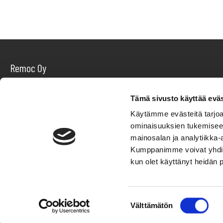
Remoc Oy
Y-tunnus 3162231-2
Tämä sivusto käyttää eväs
PL 111 00151 HELSINKI
Käytämme evästeitä tarjoa
info@remoc.fi
ominaisuuksien tukemisee
+358 40 1341 207
mainosalan ja analytiikka-
Kumppanimme voivat yhdistää 
Verkkolaskuosoite: 003731622312
kun olet käyttänyt heidän 
Operaattoritunnus: OKOYFIHH
S
Välttämätön
u