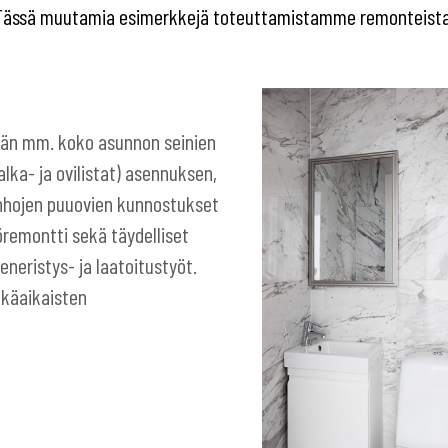
Tässä muutamia esimerkkejä toteuttamistamme remonteista
lään mm. koko asunnon seinien
alka- ja ovilistat) asennuksen,
anhojen puuovien kunnostukset
öremontti sekä täydelliset
neristys- ja laatoitustyöt.
tkäaikaisten