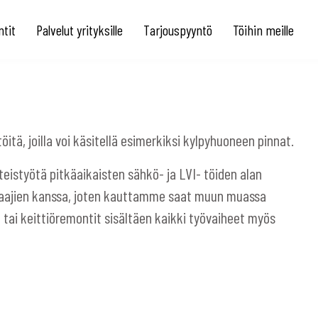
tit
Palvelut yrityksille
Tarjouspyyntö
Töihin meille
ä, joilla voi käsitellä esimerkiksi kylpyhuoneen pinnat.
istyötä pitkäaikaisten sähkö- ja LVI- töiden alan
jien kanssa, joten kauttamme saat muun muassa
tai keittiöremontit sisältäen kaikki työvaiheet myös