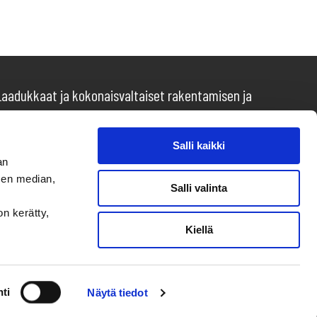
Laadukkaat ja kokonaisvaltaiset rakentamisen ja
remontoinnin palvelut monen vuoden kokemuksella niin
kotitalouksille kuin yrityksille pk-seudulla.
Salli kaikki
an
sen median,
Salli valinta
on kerätty,
Kiellä
ti
Näytä tiedot