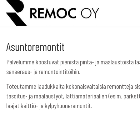
Asuntoremontit
Palvelumme koostuvat pienistä pinta- ja maalaustöistä la
saneeraus- ja remontointitöihin.
Toteutamme laadukkaita kokonaisvaltaisia remontteja s
tasoitus- ja maalaustyöt, lattiamateriaalien (esim. parket
laajat keittiö- ja kylpyhuoneremontit.